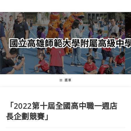
跳
轉
至
主
要
內
容
選單
「2022第十屆全國高中職一週店
長企劃競賽」