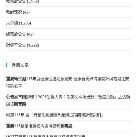
教務處公告
(3,532)
教師甄選
(42)
未分類
(1,285)
總務處公告
(42)
輔導室公告
(1,222)
近期文章
重要
衛生組
115年度健康促進創意競賽-健康新視界海報設計與電繪比賽
得獎名單
公告
高市圖辦理「2026朗聲大賞：朗讀文本演出影片徵選活動」之活動
辦法
圖書館
轉知115年 度「周產期高風險孕產婦追蹤關懷計畫說明」
重要
115繁星推薦校內選填說明
教務處
HOT
註冊組
115 學年度大學學測成績查詢公告