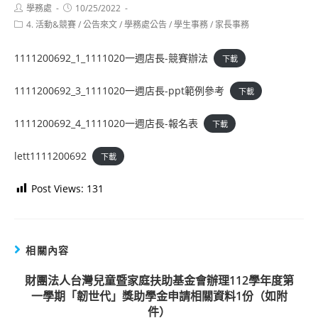
Post
Post
學務處
10/25/2022
author:
published:
Post
4. 活動&競賽
/
公告來文
/
學務處公告
/
學生事務
/
家長事務
category:
1111200692_1_1111020一週店長-競賽辦法
下載
1111200692_3_1111020一週店長-ppt範例參考
下載
1111200692_4_1111020一週店長-報名表
下載
lett1111200692
下載
Post Views:
131
相關內容
財團法人台灣兒童暨家庭扶助基金會辦理112學年度第
一學期「韌世代」獎助學金申請相關資料1份（如附
件）