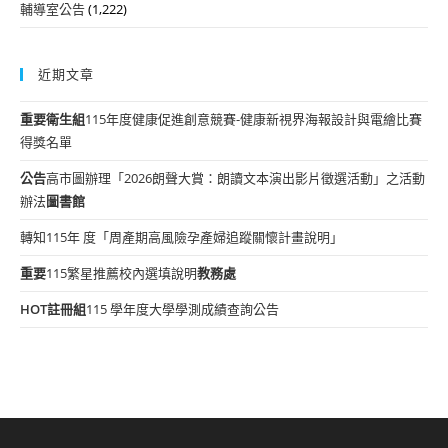
輔導室公告
(1,222)
近期文章
重要
衛生組
115年度健康促進創意競賽-健康新視界海報設計與電繪比賽
得獎名單
公告
高市圖辦理「2026朗聲大賞：朗讀文本演出影片徵選活動」之活動
辦法
圖書館
轉知115年 度「周產期高風險孕產婦追蹤關懷計畫說明」
重要
115繁星推薦校內選填說明
教務處
HOT
註冊組
115 學年度大學學測成績查詢公告