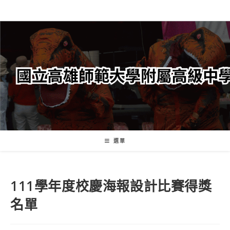
跳
轉
至
主
要
內
容
選單
111學年度校慶海報設計比賽得獎
名單