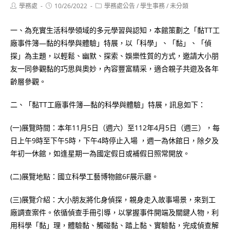
Post
Post
Post
學務處
10/26/2022
學務處公告
/
學生事務
/
未分類
author:
published:
category:
一、為充實生活科學領域的多元學習與認知，本館策劃之「黏TT工
廠事件簿―黏的科學與體驗」特展，以「科學」、「黏」、「偵
探」為主題，以輕鬆、幽默、探索、娛樂性質的方式，邀請大小朋
友一同參觀黏的巧思與奧妙，內容豐富精采，適合親子共遊及各年
齡層參觀。
二、「黏TT工廠事件簿―黏的科學與體驗」特展，訊息如下：
(一)展覽時間：本年11月5日（週六）至112年4月5日（週三），每
日上午9時至下午5時，下午4時停止入場 ，週一為休館日，除夕及
年初一休館，如逢星期一為國定假日或補假日照常開放。
(二)展覽地點：國立科學工藝博物館6F展示廳。
(三)展覽介紹：大小朋友將化身偵探，親身走入故事場景，來到工
廠調查案件。依循偵查手冊引導，以掌握事件開端及關鍵人物，利
用科學「黏」理，體驗黏、觸碰黏、踏上黏、實驗黏，完成偵查解