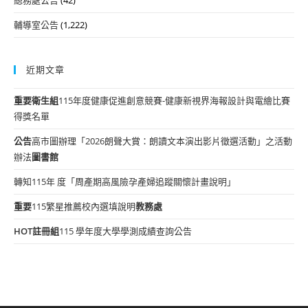
輔導室公告
(1,222)
近期文章
重要
衛生組
115年度健康促進創意競賽-健康新視界海報設計與電繪比賽
得獎名單
公告
高市圖辦理「2026朗聲大賞：朗讀文本演出影片徵選活動」之活動
辦法
圖書館
轉知115年 度「周產期高風險孕產婦追蹤關懷計畫說明」
重要
115繁星推薦校內選填說明
教務處
HOT
註冊組
115 學年度大學學測成績查詢公告