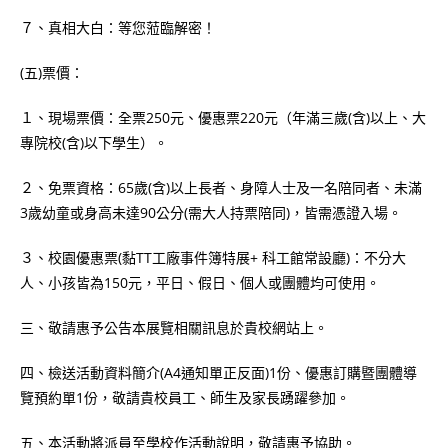
７、真相大白：等您蒞臨解密！
(五)票價：
１、現場票價：全票250元、優惠票220元（年滿三歲(含)以上、大
專院校(含)以下學生）。
２、免票資格：65歲(含)以上長者、身障人士及一名陪同者、未滿
3歲幼童或身高未達90公分(需大人持票陪同)，皆需憑證入場。
３、校園優惠票(黏TT工廠事件簿特展+ 科工館常設廳)：不分大
人、小孩皆為150元，平日、假日、個人或團體均可使用。
三、敬請惠予公告本展覽相關訊息於貴校網站上。
四、檢送活動資料簡介(A4通知單正反面)1份、優惠訂購暨團體導
覽預約單1份，敬請貴校員工、師生及家長踴躍參加。
五、本活動將派員至學校作活動說明，敬請惠予協助。