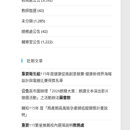
教師甄選
(42)
未分類
(1,285)
總務處公告
(42)
輔導室公告
(1,222)
近期文章
重要
衛生組
115年度健康促進創意競賽-健康新視界海報
設計與電繪比賽得獎名單
公告
高市圖辦理「2026朗聲大賞：朗讀文本演出影片
徵選活動」之活動辦法
圖書館
轉知115年 度「周產期高風險孕產婦追蹤關懷計畫說
明」
重要
115繁星推薦校內選填說明
教務處