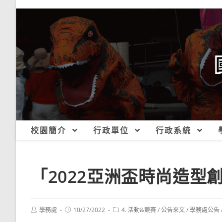
跳
轉
至
主
要
內
容
校園簡介
行政單位
行政系統
「2022亞洲盃時尚造型
Post
Post
Post
學務處
10/27/2022
4. 活動&競賽
/
公告來文
/
學務處公告
author:
published:
category: