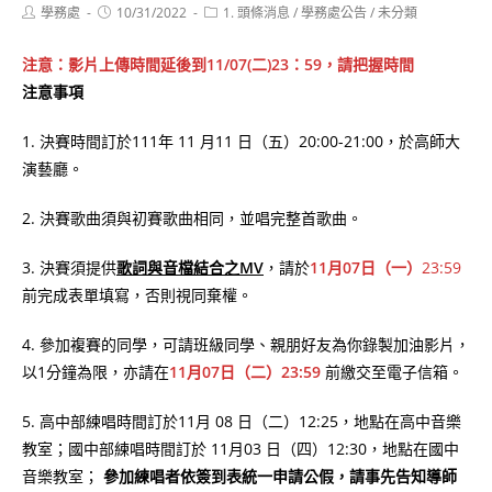
Post
Post
Post
學務處
10/31/2022
1. 頭條消息
/
學務處公告
/
未分類
author:
published:
category:
注意：影片上傳時間延後到11/07(二)23：59，請把握時間
注意事項
1. 決賽時間訂於111年 11 ⽉11 ⽇（五）20:00-21:00，於⾼師⼤
演藝廳。
2. 決賽歌曲須與初賽歌曲相同，並唱完整⾸歌曲。
3. 決賽須提供
歌詞與⾳檔結合之MV
，請於
11⽉07⽇（一）
23:59
前完成表單填寫，否則視同棄權。
4. 參加複賽的同學，可請班級同學、親朋好友為你錄製加油影⽚，
以1分鐘為限，亦請在
11⽉07⽇（二）23:59
前繳交至電⼦信箱。
5. ⾼中部練唱時間訂於11⽉ 08 ⽇（二）12:25，地點在⾼中⾳樂
教室；國中部練唱時間訂於 11⽉03 ⽇（四）12:30，地點在國中
⾳樂教室；
參加練唱者依簽到表統
⼀
申請公假，請事先告知導師