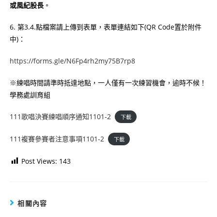
或風紀股長
。
6. 第3.4.點檔案請上傳到表單，表單連結如下(QR Code置於附件
中)：
https://forms.gle/N6Fp4rh2my75B7rp8
※練唱時間請準時抵達地點，⼀⼈僅有⼀次練習機會，逾時不候！
學務處訓育組
111歌唱決賽練唱順序通知1101-2
下載
111複賽參賽者注意事項1101-2
下載
Post Views:
143
相關內容