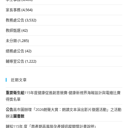
家長事務
(4,564)
教務處公告
(3,532)
教師甄選
(42)
未分類
(1,285)
總務處公告
(42)
輔導室公告
(1,222)
近期文章
重要
衛生組
115年度健康促進創意競賽-健康新視界海報設計與電繪比賽
得獎名單
公告
高市圖辦理「2026朗聲大賞：朗讀文本演出影片徵選活動」之活動
辦法
圖書館
轉知115年 度「周產期高風險孕產婦追蹤關懷計畫說明」