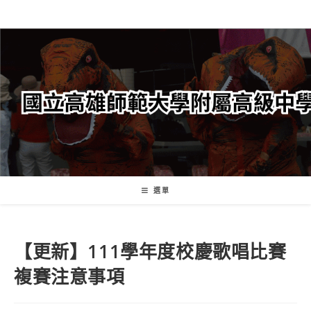
跳
轉
至
主
要
內
容
選單
【更新】111學年度校慶歌唱比賽
複賽注意事項