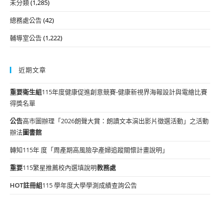
未分類
(1,285)
總務處公告
(42)
輔導室公告
(1,222)
近期文章
重要
衛生組
115年度健康促進創意競賽-健康新視界海報設計與電繪比賽
得獎名單
公告
高市圖辦理「2026朗聲大賞：朗讀文本演出影片徵選活動」之活動
辦法
圖書館
轉知115年 度「周產期高風險孕產婦追蹤關懷計畫說明」
重要
115繁星推薦校內選填說明
教務處
HOT
註冊組
115 學年度大學學測成績查詢公告