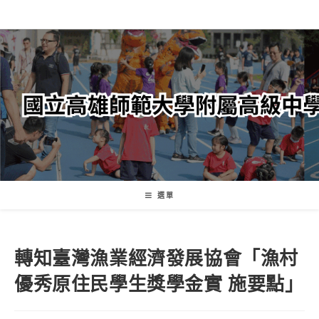
跳
轉
至
主
要
內
容
選單
轉知臺灣漁業經濟發展協會「漁村
優秀原住民學生獎學金實 施要點」