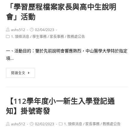
「學習歷程檔案家長與高中生說明
繁
會」活動
星
推
薦、
Post
Post
ashs512
02/04/2023
author:
published:
Post
1. 頭條消息
/
學生事務
申
/
家長事務
/
教務處公告
category:
請
一、活動目的：鑒於先前說明會響應熱烈，中山醫學大學特於指定
入
項...
學
招
「學
閱讀全文
生
習
文
歷
宣
程
【112學年度小一新生入學登記通
檔
知】掛號寄發
案
家
長
Post
Post
Post
ashs512
02/02/2023
1. 頭條消息
/
家長事務
/
教務處公告
author:
published:
category:
與