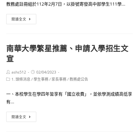
教務處註冊組於112年2月7日，以掛號寄發高中部學生111學...
能
類
力
學
【缺
閱讀全文
快
群
曠
篩
通
課
測
過
達
驗
南華大學繁星推薦、申請入學招生文
第
三
申
1
宣
分
請
階
之
段
一
Post
Post
ashs512
02/04/2023
author:
published:
名
Post
1. 頭條消息
/
學生事務
通
/
家長事務
/
教務處公告
category:
單
知
一、本校學生在學四年皆享有「國立收費」，並依學測成績高低享
單】
有...
掛
號
南
閱讀全文
寄
華
發
大
學