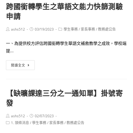
詢
跨國銜轉學生之華語文能力快篩測驗
大
公
申請
學
告
繁
星
Post
Post
Post
ashs512
03/19/2023
學生事務
/
家長事務
/
教務處公告
author:
published:
category:
推
一、為提供校方評估跨國銜轉學生華語文補救教學之成效，學校端
薦
提...
第
1-
跨
閱讀全文
7
國
學
銜
群
轉
錄
【缺曠課達三分之一通知單】掛號寄
學
取
發
生
名
之
單
華
Post
Post
ashs512
02/07/2023
＆
author:
published:
Post
1. 頭條消息
/
學生事務
語
/
家長事務
/
教務處公告
第
category:
文
8