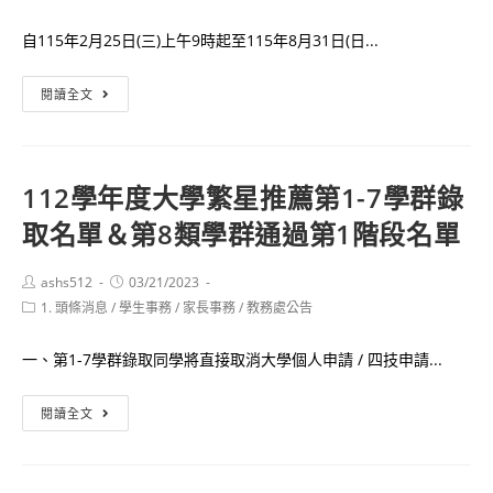
author:
published:
category:
自115年2月25日(三)上午9時起至115年8月31日(日...
HOT
閱讀全文
註
冊
組
112學年度大學繁星推薦第1-7學群錄
115
取名單＆第8類學群通過第1階段名單
學
年
度
Post
Post
ashs512
03/21/2023
author:
published:
Post
1. 頭條消息
/
學生事務
大
/
家長事務
/
教務處公告
category:
學
一、第1-7學群錄取同學將直接取消大學個人申請 / 四技申請...
學
測
112
閱讀全文
成
學
績
年
查
度