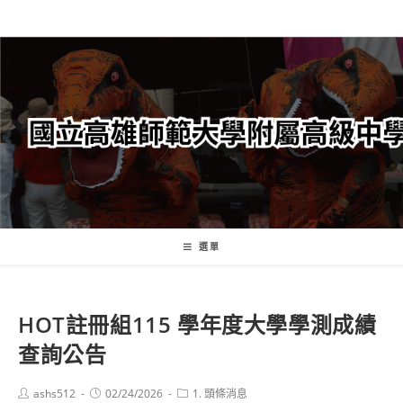
跳
轉
至
主
要
內
容
選單
HOT
註冊組
115 學年度大學學測成績
查詢公告
Post
Post
Post
ashs512
02/24/2026
1. 頭條消息