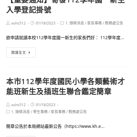
寄
入學登記掛號
學
發
年
第
Post
Post
Post
ashs512
01/18/2023
1. 頭條消息
/
家長事務
/
教務處公告
author:
published:
category:
1
欲申請就讀本校112學年度國一新生的家長們好： 112學年度...
學
期
【重
閱讀全文
學
要
習
通
歷
知】
程
本市112學年度國民小學各類藝術才
寄
檔
能班新生及插班生聯合鑑定簡章
發
案
112
課
學
Post
Post
ashs512
01/18/2023
程
author:
published:
Post
1. 頭條消息
/
學生事務
年
/
家長事務
/
教務處公告
學
category:
國
習
簡章公告於本局網站最新公告（https://www.kh.e...
一
成
新