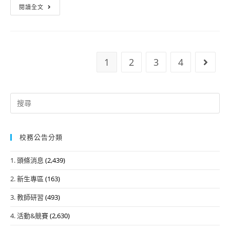
果
本
閱讀全文
生
上
市
入
傳
112
學
截
學
登
止
年
記
1
2
3
4
Go to
時
度
掛
間
國
號
民
Search
小
for:
學
各
校務公告分類
類
藝
1. 頭條消息
(2,439)
術
2. 新生專區
(163)
才
能
3. 教師研習
(493)
班
4. 活動&競賽
(2,630)
新