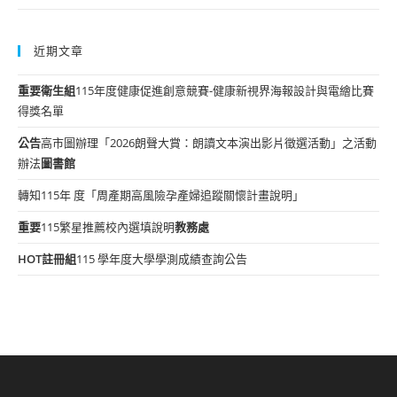
近期文章
重要
衛生組
115年度健康促進創意競賽-健康新視界海報設計與電繪比賽
得獎名單
公告
高市圖辦理「2026朗聲大賞：朗讀文本演出影片徵選活動」之活動
辦法
圖書館
轉知115年 度「周產期高風險孕產婦追蹤關懷計畫說明」
重要
115繁星推薦校內選填說明
教務處
HOT
註冊組
115 學年度大學學測成績查詢公告