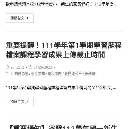
欲申請就讀本校112學年度小一新生的家長們好： 112學年度...
高
中
【112
閱讀全文
生
學
說
年
明
度
會」
重要提醒！111學年第1學期學習歷程
小
活
檔案課程學習成果上傳截止時間
一
動
新
生
Post
Post
ashs512
01/26/2023
author:
published:
Post
1. 頭條消息
/
學生事務
入
/
家長事務
/
教務處公告
/
未分類
category:
學
111學年第1學期學習歷程課程學習成果上傳時間至112年2月...
登
記
重
閱讀全文
通
要
知】
提
掛
醒！
號
【重要通知】寄發112學年國一新生
111