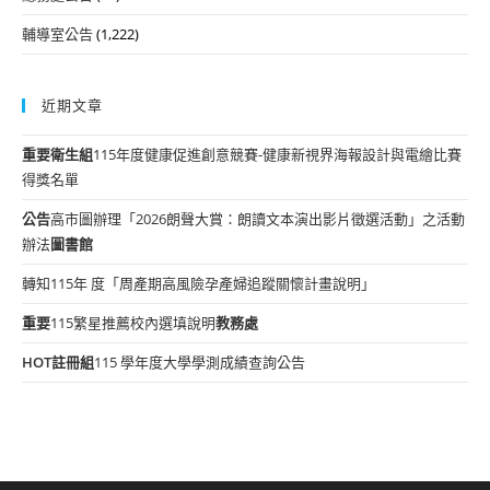
輔導室公告
(1,222)
近期文章
重要
衛生組
115年度健康促進創意競賽-健康新視界海報設計與電繪比賽
得獎名單
公告
高市圖辦理「2026朗聲大賞：朗讀文本演出影片徵選活動」之活動
辦法
圖書館
轉知115年 度「周產期高風險孕產婦追蹤關懷計畫說明」
重要
115繁星推薦校內選填說明
教務處
HOT
註冊組
115 學年度大學學測成績查詢公告