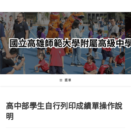
跳
轉
至
主
要
內
容
選單
高中部學生自行列印成績單操作說
明