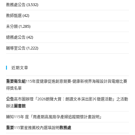
教務處公告
(3,532)
教師甄選
(42)
未分類
(1,285)
總務處公告
(42)
輔導室公告
(1,222)
近期文章
重要
衛生組
115年度健康促進創意競賽-健康新視界海報設計與電繪比賽
得獎名單
公告
高市圖辦理「2026朗聲大賞：朗讀文本演出影片徵選活動」之活動
辦法
圖書館
轉知115年 度「周產期高風險孕產婦追蹤關懷計畫說明」
重要
115繁星推薦校內選填說明
教務處