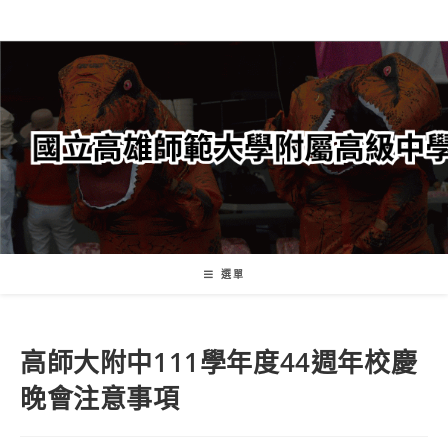
跳
轉
至
主
要
內
容
選單
高師大附中111學年度44週年校慶
晚會注意事項