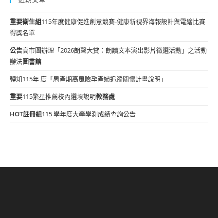
重要
衛生組
115年度健康促進創意競賽-健康新視界海報設計與電繪比賽
得獎名單
公告
高市圖辦理「2026朗聲大賞：朗讀文本演出影片徵選活動」之活動
辦法
圖書館
轉知115年 度「周產期高風險孕產婦追蹤關懷計畫說明」
重要
115繁星推薦校內選填說明
教務處
HOT
註冊組
115 學年度大學學測成績查詢公告