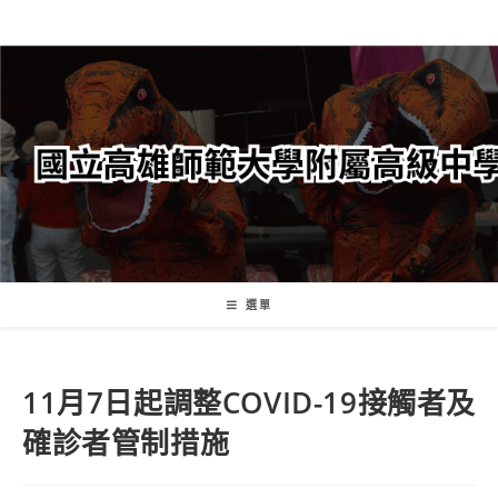
跳
轉
至
主
要
內
容
選單
11月7日起調整COVID-19接觸者及
確診者管制措施