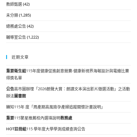
教師甄選
(42)
未分類
(1,285)
總務處公告
(42)
輔導室公告
(1,222)
近期文章
重要
衛生組
115年度健康促進創意競賽-健康新視界海報設計與電繪比賽
得獎名單
公告
高市圖辦理「2026朗聲大賞：朗讀文本演出影片徵選活動」之活動
辦法
圖書館
轉知115年 度「周產期高風險孕產婦追蹤關懷計畫說明」
重要
115繁星推薦校內選填說明
教務處
HOT
註冊組
115 學年度大學學測成績查詢公告