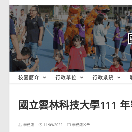
跳
轉
至
主
要
內
容
校園簡介
行政單位
行政系統
國立雲林科技大學111 
Post
Post
Post
學務處
11/09/2022
學務處公告
author:
published:
category: