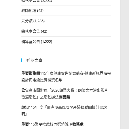
教師甄選
(42)
未分類
(1,285)
總務處公告
(42)
輔導室公告
(1,222)
近期文章
重要
衛生組
115年度健康促進創意競賽-健康新視界海報
設計與電繪比賽得獎名單
公告
高市圖辦理「2026朗聲大賞：朗讀文本演出影片
徵選活動」之活動辦法
圖書館
轉知115年 度「周產期高風險孕產婦追蹤關懷計畫說
明」
重要
115繁星推薦校內選填說明
教務處