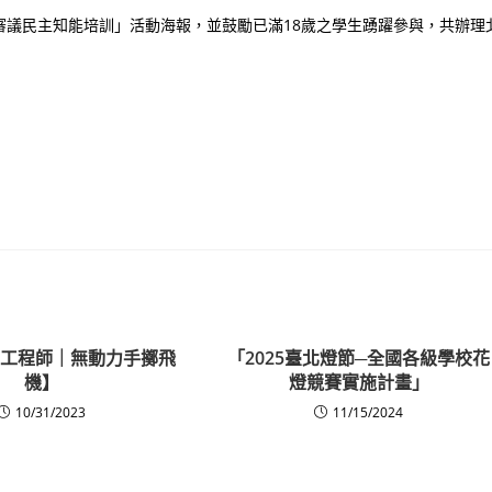
 年審議民主知能培訓」活動海報，並鼓勵已滿18歲之學生踴躍參與，共辦理
瘋狂工程師｜無動力手擲飛
「2025臺北燈節─全國各級學校花
機】
燈競賽實施計畫」
10/31/2023
11/15/2024