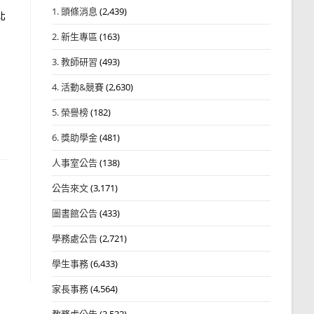
1. 頭條消息
(2,439)
北
2. 新生專區
(163)
3. 教師研習
(493)
4. 活動&競賽
(2,630)
5. 榮譽榜
(182)
6. 獎助學金
(481)
人事室公告
(138)
公告來文
(3,171)
圖書館公告
(433)
學務處公告
(2,721)
學生事務
(6,433)
家長事務
(4,564)
教務處公告
(3,532)