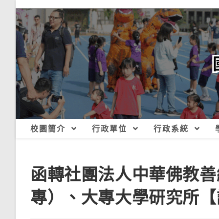
跳
轉
至
主
要
內
容
校園簡介
行政單位
行政系統
函轉社團法人中華佛教善
專）、大專大學研究所【