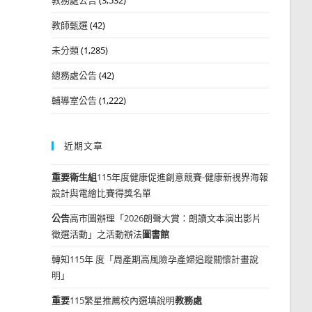
教師甄選
(42)
未分類
(1,285)
總務處公告
(42)
輔導室公告
(1,222)
近期文章
重要
衛生組
115年度健康促進創意競賽-健康新視界海報
設計與電繪比賽得獎名單
公告
高市圖辦理「2026朗聲大賞：朗讀文本演出影片
徵選活動」之活動辦法
圖書館
轉知115年 度「周產期高風險孕產婦追蹤關懷計畫說
明」
重要
115繁星推薦校內選填說明
教務處