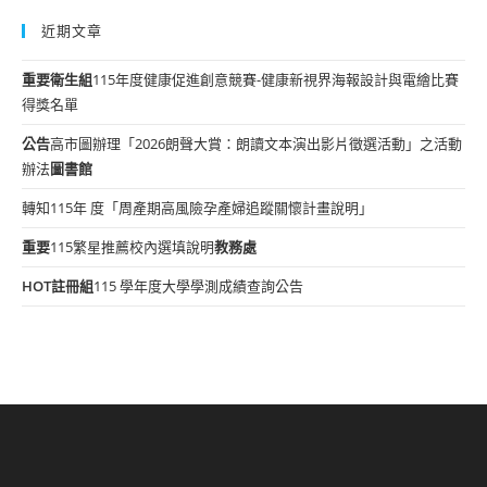
近期文章
重要
衛生組
115年度健康促進創意競賽-健康新視界海報設計與電繪比賽
得獎名單
公告
高市圖辦理「2026朗聲大賞：朗讀文本演出影片徵選活動」之活動
辦法
圖書館
轉知115年 度「周產期高風險孕產婦追蹤關懷計畫說明」
重要
115繁星推薦校內選填說明
教務處
HOT
註冊組
115 學年度大學學測成績查詢公告