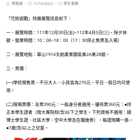
Post
Post
Post
學務處
11/16/2022
學生事務
author:
published:
category:
「咒術迴戰」特展展覽訊息如下：
一、展覽時間：111年12月30日(五)~112年4月5日(三)，除夕休
館。營業時間：10：00~18：00（17：30停止售票及入場）
二、展覽地點：華山1914文創產業園區東2A東2B館。
三、票價：
(一)學校預售票，不分大人、小孩皆為270元，平日、假日均可使
用。
(二)現場票價：全票390元：一般身分者適用。優待票360元：●持
正本學生證者（限大專院校(含)以下之學生。下列資格不適用：碩
博士學生證、社區大學、空中大學及在職進修），每證限購一張。
●7歲(含)以上之兒童。