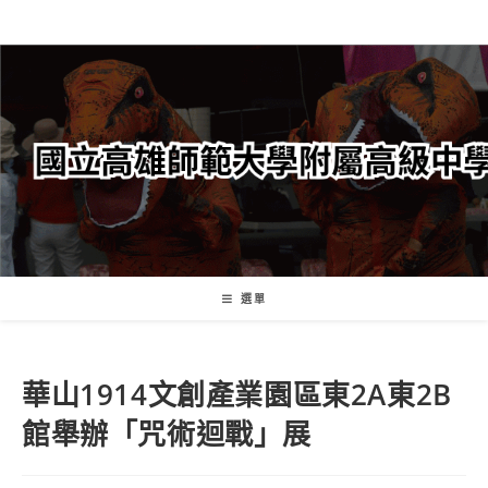
跳
轉
至
主
要
內
容
選單
華山1914文創產業園區東2A東2B
館舉辦「咒術迴戰」展