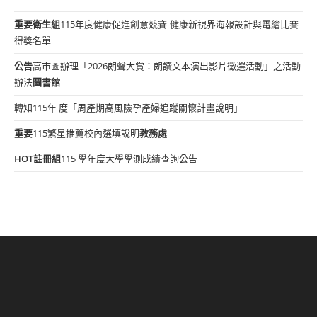
重要
衛生組
115年度健康促進創意競賽-健康新視界海報設計與電繪比賽
得獎名單
公告
高市圖辦理「2026朗聲大賞：朗讀文本演出影片徵選活動」之活動
辦法
圖書館
轉知115年 度「周產期高風險孕產婦追蹤關懷計畫說明」
重要
115繁星推薦校內選填說明
教務處
HOT
註冊組
115 學年度大學學測成績查詢公告