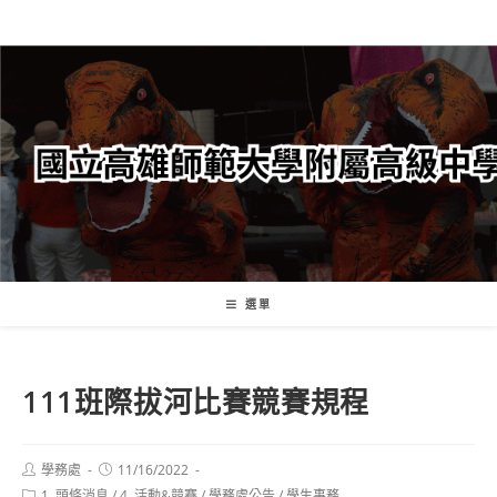
跳
轉
至
主
要
內
容
選單
111班際拔河比賽競賽規程
Post
Post
學務處
11/16/2022
author:
published:
Post
1. 頭條消息
/
4. 活動&競賽
/
學務處公告
/
學生事務