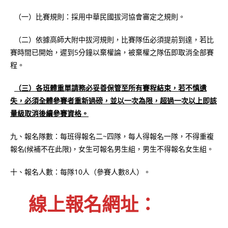
（一）比賽規則：採用中華民國拔河協會審定之規則。
（二）依據高師大附中拔河規則，比賽隊伍必須提前到達，若比
賽時間已開始，遲到5分鐘以棄權論，被棄權之隊伍即取消全部賽
程。
（三）各班體重單請務必妥善保管至所有賽程結束，若不慎遺
失，必須全體參賽者重新過磅，並以一次為限，超過一次以上即該
量級取消後續參賽資格。
九、報名隊數：每班得報名二~四隊，每人得報名一隊，不得重複
報名(候補不在此限)，女生可報名男生組，男生不得報名女生組。
十、報名人數：每隊10人（參賽人數8人）。
線上報名網址：