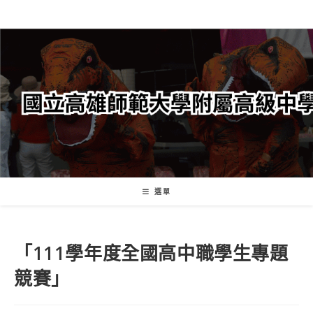
跳
轉
至
主
要
內
容
選單
「111學年度全國高中職學生專題
競賽」