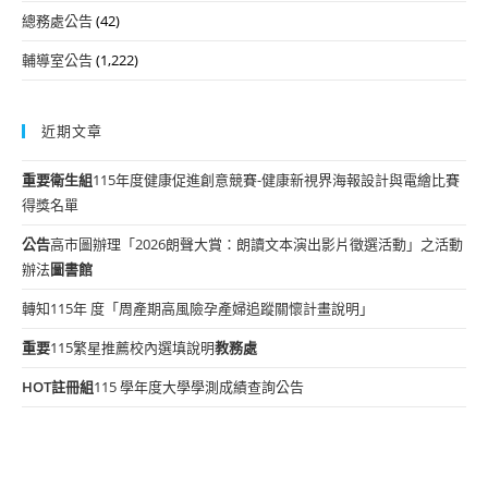
總務處公告
(42)
輔導室公告
(1,222)
近期文章
重要
衛生組
115年度健康促進創意競賽-健康新視界海報設計與電繪比賽
得獎名單
公告
高市圖辦理「2026朗聲大賞：朗讀文本演出影片徵選活動」之活動
辦法
圖書館
轉知115年 度「周產期高風險孕產婦追蹤關懷計畫說明」
重要
115繁星推薦校內選填說明
教務處
HOT
註冊組
115 學年度大學學測成績查詢公告