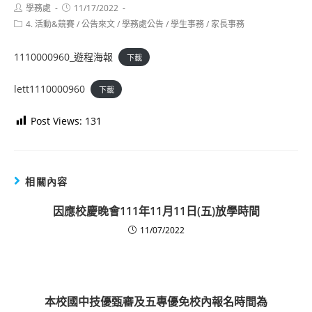
Post
Post
學務處
11/17/2022
author:
published:
Post
4. 活動&競賽
/
公告來文
/
學務處公告
/
學生事務
/
家長事務
category:
1110000960_遊程海報
下載
lett1110000960
下載
Post Views:
131
相關內容
因應校慶晚會111年11月11日(五)放學時間
11/07/2022
本校國中技優甄審及五專優免校內報名時間為