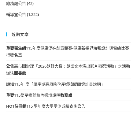
總務處公告
(42)
輔導室公告
(1,222)
近期文章
重要
衛生組
115年度健康促進創意競賽-健康新視界海報設計與電繪比賽
得獎名單
公告
高市圖辦理「2026朗聲大賞：朗讀文本演出影片徵選活動」之活動
辦法
圖書館
轉知115年 度「周產期高風險孕產婦追蹤關懷計畫說明」
重要
115繁星推薦校內選填說明
教務處
HOT
註冊組
115 學年度大學學測成績查詢公告