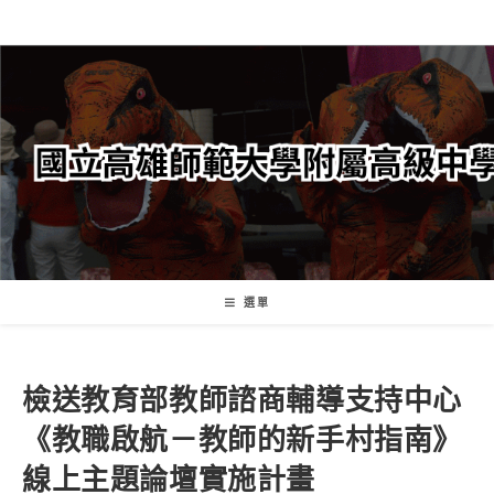
跳
轉
至
主
要
內
容
選單
檢送教育部教師諮商輔導支持中心
《教職啟航－教師的新手村指南》
線上主題論壇實施計畫