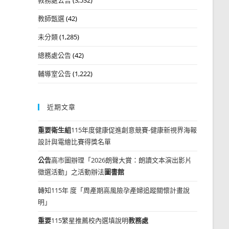
教師甄選
(42)
未分類
(1,285)
總務處公告
(42)
輔導室公告
(1,222)
近期文章
重要
衛生組
115年度健康促進創意競賽-健康新視界海報
設計與電繪比賽得獎名單
公告
高市圖辦理「2026朗聲大賞：朗讀文本演出影片
徵選活動」之活動辦法
圖書館
轉知115年 度「周產期高風險孕產婦追蹤關懷計畫說
明」
重要
115繁星推薦校內選填說明
教務處