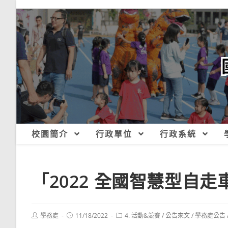
跳
轉
至
主
要
內
容
校園簡介
行政單位
行政系統
「2022 全國智慧型自走
Post
Post
Post
學務處
11/18/2022
4. 活動&競賽
/
公告來文
/
學務處公告
author:
published:
category: