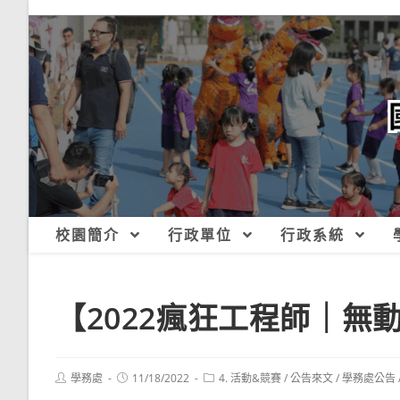
跳
轉
至
主
要
內
容
校園簡介
行政單位
行政系統
【2022瘋狂工程師｜無
Post
Post
Post
學務處
11/18/2022
4. 活動&競賽
/
公告來文
/
學務處公告
author:
published:
category: