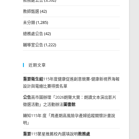
教師甄選
(42)
未分類
(1,285)
總務處公告
(42)
輔導室公告
(1,222)
近期文章
重要
衛生組
115年度健康促進創意競賽-健康新視界海報
設計與電繪比賽得獎名單
公告
高市圖辦理「2026朗聲大賞：朗讀文本演出影片
徵選活動」之活動辦法
圖書館
轉知115年 度「周產期高風險孕產婦追蹤關懷計畫說
明」
重要
115繁星推薦校內選填說明
教務處