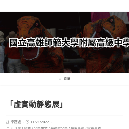
跳
轉
至
主
要
內
容
選單
「虛實動靜態展」
Post
Post
學務處
11/21/2022
author:
published:
Post
4. 活動&競賽
/
公告來文
/
學務處公告
/
學生事務
/
家長事務