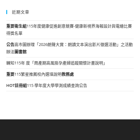
近期文章
重要
衛生組
115年度健康促進創意競賽-健康新視界海報設計與電繪比賽
得獎名單
公告
高市圖辦理「2026朗聲大賞：朗讀文本演出影片徵選活動」之活動
辦法
圖書館
轉知115年 度「周產期高風險孕產婦追蹤關懷計畫說明」
重要
115繁星推薦校內選填說明
教務處
HOT
註冊組
115 學年度大學學測成績查詢公告