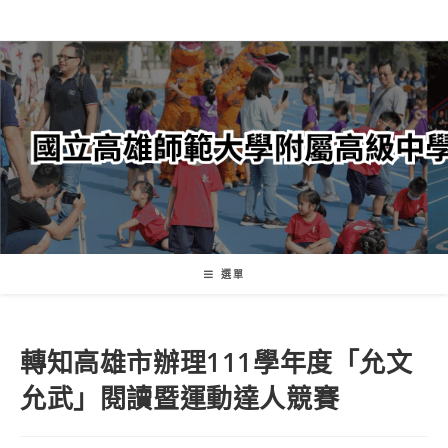
跳
轉
至
主
要
內
容
選單
轉知高雄市辦理111學年度「允文
允武」閱讀暨運動達人競賽