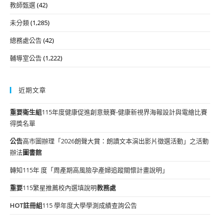
教師甄選
(42)
未分類
(1,285)
總務處公告
(42)
輔導室公告
(1,222)
近期文章
重要
衛生組
115年度健康促進創意競賽-健康新視界海報設計與電繪比賽
得獎名單
公告
高市圖辦理「2026朗聲大賞：朗讀文本演出影片徵選活動」之活動
辦法
圖書館
轉知115年 度「周產期高風險孕產婦追蹤關懷計畫說明」
重要
115繁星推薦校內選填說明
教務處
HOT
註冊組
115 學年度大學學測成績查詢公告