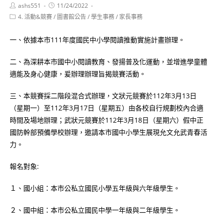
Post
Post
ashs551
11/24/2022
author:
published:
Post
4. 活動&競賽
/
圖書館公告
/
學生事務
/
家長事務
category:
一、依據本市111年度國民中小學閱讀推動實施計畫辦理。
二、為深耕本市國中小閱讀教育、發揚普及化運動，並增進學童體
適能及身心健康，爰辦理辦理旨揭競賽活動。
三、本競賽採二階段混合式辦理，文狀元競賽於112年3月13日
（星期一）至112年3月17日（星期五）由各校自行規劃校內合適
時間及場地辦理；武狀元競賽於112年3月18日（星期六）假中正
國防幹部預備學校辦理，邀請本市國中小學生展現允文允武青春活
力。
報名對象:
１、國小組：本市公私立國民小學五年級與六年級學生。
２、國中組：本市公私立國民中學一年級與二年級學生。