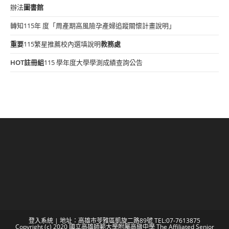
辦法
圖書館
轉知115年 度「周產期高風險孕產婦追蹤關懷計畫說明」
重要
115繁星推薦校內選填說明
教務處
HOT
註冊組
115 學年度大學學測成績查詢公告
登入系統
| 地址：高雄市苓雅區凱旋二路89號 TEL:07-7613875
Copyright (c) 2020 國立高雄師範大學附屬高級中學 The Affiliated Senior