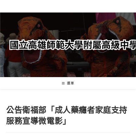
跳
轉
至
主
要
內
容
選單
公告衛福部「成人藥癮者家庭支持
服務宣導微電影」