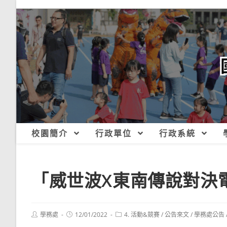
跳
轉
至
主
要
內
容
校園簡介
行政單位
行政系統
「威世波X東南傳說對決
Post
Post
Post
學務處
12/01/2022
4. 活動&競賽
/
公告來文
/
學務處公告
author:
published:
category: