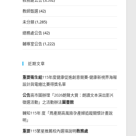
教師甄選
(42)
未分類
(1,285)
總務處公告
(42)
輔導室公告
(1,222)
近期文章
重要
衛生組
115年度健康促進創意競賽-健康新視界海報
設計與電繪比賽得獎名單
公告
高市圖辦理「2026朗聲大賞：朗讀文本演出影片
徵選活動」之活動辦法
圖書館
轉知115年 度「周產期高風險孕產婦追蹤關懷計畫說
明」
重要
115繁星推薦校內選填說明
教務處