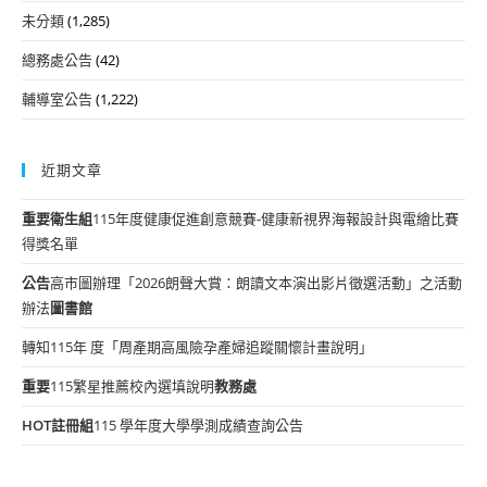
未分類
(1,285)
總務處公告
(42)
輔導室公告
(1,222)
近期文章
重要
衛生組
115年度健康促進創意競賽-健康新視界海報設計與電繪比賽
得獎名單
公告
高市圖辦理「2026朗聲大賞：朗讀文本演出影片徵選活動」之活動
辦法
圖書館
轉知115年 度「周產期高風險孕產婦追蹤關懷計畫說明」
重要
115繁星推薦校內選填說明
教務處
HOT
註冊組
115 學年度大學學測成績查詢公告