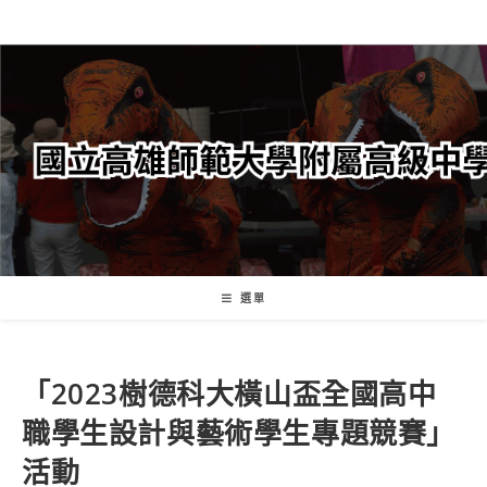
跳
轉
至
主
要
內
容
選單
「2023樹德科大橫山盃全國高中
職學生設計與藝術學生專題競賽」
活動