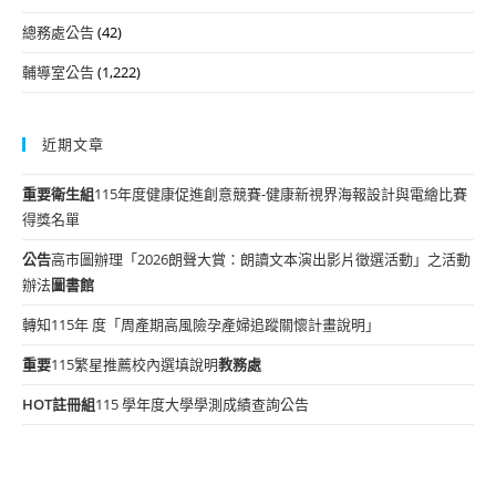
總務處公告
(42)
輔導室公告
(1,222)
近期文章
重要
衛生組
115年度健康促進創意競賽-健康新視界海報設計與電繪比賽
得獎名單
公告
高市圖辦理「2026朗聲大賞：朗讀文本演出影片徵選活動」之活動
辦法
圖書館
轉知115年 度「周產期高風險孕產婦追蹤關懷計畫說明」
重要
115繁星推薦校內選填說明
教務處
HOT
註冊組
115 學年度大學學測成績查詢公告