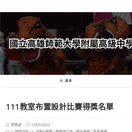
跳
轉
至
主
要
內
容
選單
111教室布置設計比賽得獎名單
Post
Post
學務處
12/05/2022
author:
published:
Post
1. 頭條消息
/
4. 活動&競賽
/
學務處公告
/
學生事務
/
家長事務