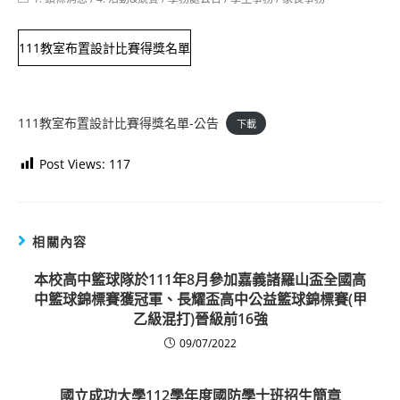
category:
111教室布置設計比賽得獎名單
111教室布置設計比賽得獎名單-公告
下載
Post Views:
117
相關內容
本校高中籃球隊於111年8月參加嘉義諸羅山盃全國高
中籃球錦標賽獲冠軍、長耀盃高中公益籃球錦標賽(甲
乙級混打)晉級前16強
09/07/2022
國立成功大學112學年度國防學士班招生簡章