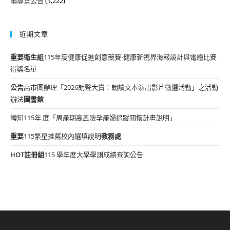
輔導室公告
(1,222)
近期文章
重要
衛生組
115年度健康促進創意競賽-健康新視界海報設計與電繪比賽
得獎名單
公告
高市圖辦理「2026朗聲大賞：朗讀文本演出影片徵選活動」之活動
辦法
圖書館
轉知115年 度「周產期高風險孕產婦追蹤關懷計畫說明」
重要
115繁星推薦校內選填說明
教務處
HOT
註冊組
115 學年度大學學測成績查詢公告