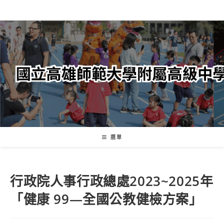
跳
轉
至
主
要
內
容
選單
行政院人事行政總處2023~2025年
「健康 99—全國公教健檢方案」