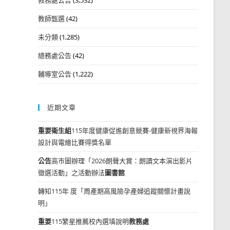
教師甄選
(42)
未分類
(1,285)
總務處公告
(42)
輔導室公告
(1,222)
近期文章
重要
衛生組
115年度健康促進創意競賽-健康新視界海報
設計與電繪比賽得獎名單
公告
高市圖辦理「2026朗聲大賞：朗讀文本演出影片
徵選活動」之活動辦法
圖書館
轉知115年 度「周產期高風險孕產婦追蹤關懷計畫說
明」
重要
115繁星推薦校內選填說明
教務處