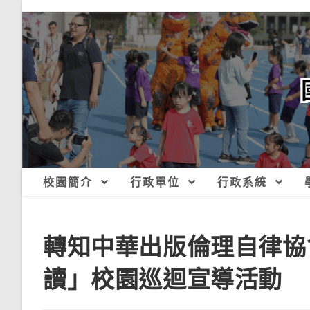
跳
轉
至
主
要
內
容
校園簡介
行政單位
行政系統
轉知中華出版倫理自律協
讀」校園巡迴宣導活動