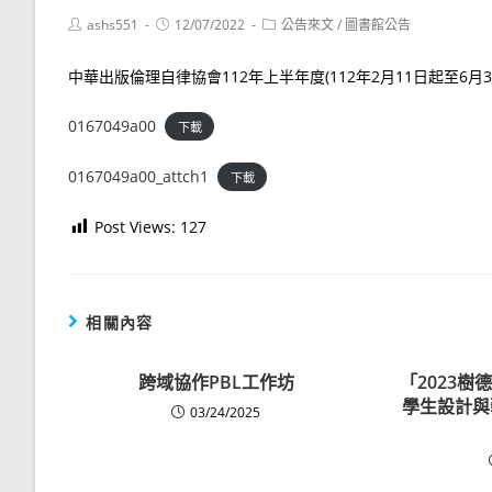
Post
Post
Post
ashs551
12/07/2022
公告來文
/
圖書館公告
author:
published:
category:
中華出版倫理自律協會112年上半年度(112年2月11日起至6
0167049a00
下載
0167049a00_attch1
下載
Post Views:
127
相關內容
跨域協作PBL工作坊
「2023
學生設計與
03/24/2025