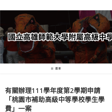
跳
轉
至
主
要
內
容
選單
有關辦理111學年度第2學期申請
「桃園市補助高級中等學校學生學
費」一案