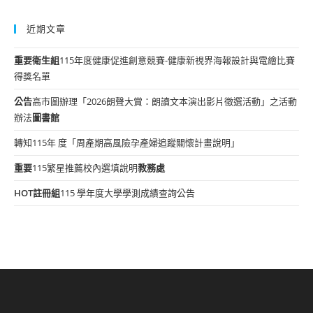
近期文章
重要
衛生組
115年度健康促進創意競賽-健康新視界海報設計與電繪比賽
得獎名單
公告
高市圖辦理「2026朗聲大賞：朗讀文本演出影片徵選活動」之活動
辦法
圖書館
轉知115年 度「周產期高風險孕產婦追蹤關懷計畫說明」
重要
115繁星推薦校內選填說明
教務處
HOT
註冊組
115 學年度大學學測成績查詢公告