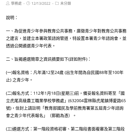
Post
Post
Post
學務處
12/13/2022
未分類
author:
published:
category:
說明：
一、為促進青少年參與教育公共事務，廣徵青少年對教育公共事務
之建言，並建立本署政策諮詢管道，特設置本署青少年諮詢會，並
透過公開遴選青少年代表。
二、旨揭遴選簡章之資訊摘要如下(詳如附件)：
(一)報名資格：凡年滿12至24歲 (出生年間為自民國88年至100年
止) 之青少年。
(二)報名方式：112年1月18日(星期三)前，備妥報名資料寄至「國
立虎尾高級農工職業學校學務處」(632004雲林縣虎尾鎮博愛路65
號)，信封上請註明「教育部國民及學前教育署第五屆青少年諮詢
會之青少年代表報名」（郵戳為憑）。
(三)遴選方式：第一階段資格初審、第二階段書面複審及第三階段