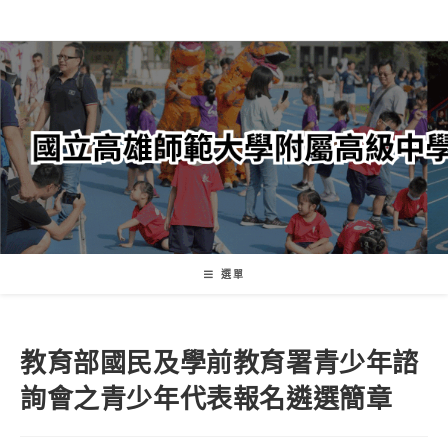
跳
轉
至
主
要
內
容
選單
教育部國民及學前教育署青少年諮
詢會之青少年代表報名遴選簡章