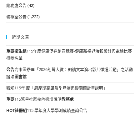
總務處公告
(42)
輔導室公告
(1,222)
近期文章
重要
衛生組
115年度健康促進創意競賽-健康新視界海報設計與電繪比賽
得獎名單
公告
高市圖辦理「2026朗聲大賞：朗讀文本演出影片徵選活動」之活動
辦法
圖書館
轉知115年 度「周產期高風險孕產婦追蹤關懷計畫說明」
重要
115繁星推薦校內選填說明
教務處
HOT
註冊組
115 學年度大學學測成績查詢公告