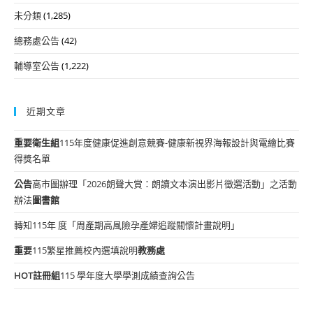
未分類
(1,285)
總務處公告
(42)
輔導室公告
(1,222)
近期文章
重要
衛生組
115年度健康促進創意競賽-健康新視界海報設計與電繪比賽
得獎名單
公告
高市圖辦理「2026朗聲大賞：朗讀文本演出影片徵選活動」之活動
辦法
圖書館
轉知115年 度「周產期高風險孕產婦追蹤關懷計畫說明」
重要
115繁星推薦校內選填說明
教務處
HOT
註冊組
115 學年度大學學測成績查詢公告