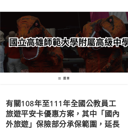
跳
轉
至
主
要
內
容
選單
有關108年至111年全國公教員工
旅遊平安卡優惠方案，其中「國內
外旅遊」保險部分承保範圍，延長