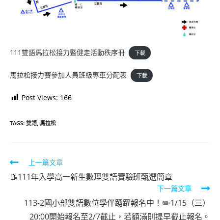
111雙語馬拉松接力暨健走活動秩序冊
下載
馬拉松接力賽參加人員班級專車分配表
下載
Post Views:
166
TAGS:
雙語
,
馬拉松
Read
上一篇文章
more
📝111年入學高一新生數理雙語實驗班甄選簡章
下一篇文章
articles
113-2國小部雙語數位學伴踴躍報名中！✏️1/15（三）
20:00開始報名至2/7截止，若額滿則提早截止報名。