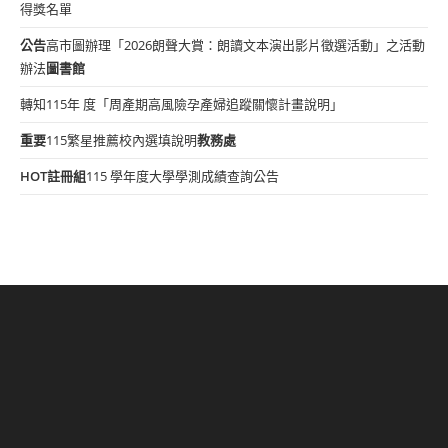
得獎名單
公告
高市圖辦理「2026朗聲大賞：朗讀文本演出影片徵選活動」之活動
辦法
圖書館
轉知115年 度「周產期高風險孕產婦追蹤關懷計畫說明」
重要
115繁星推薦校內選填說明
教務處
HOT
註冊組
115 學年度大學學測成績查詢公告