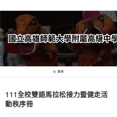
跳
轉
至
主
要
內
容
選單
111全校雙語馬拉松接力暨健走活
動秩序冊