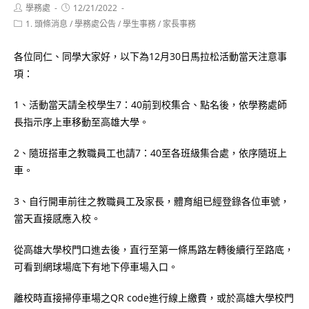
Post
Post
學務處
12/21/2022
author:
published:
Post
1. 頭條消息
/
學務處公告
/
學生事務
/
家長事務
category:
各位同仁、同學大家好，以下為12月30日馬拉松活動當天注意事
項：
1、活動當天請全校學生7：40前到校集合、點名後，依學務處師
長指示序上車移動至高雄大學。
2、隨班搭車之教職員工也請7：40至各班級集合處，依序隨班上
車。
3、自行開車前往之教職員工及家長，體育組已經登錄各位車號，
當天直接感應入校。
從高雄大學校門口進去後，直行至第一條馬路左轉後續行至路底，
可看到網球場底下有地下停車場入口。
離校時直接掃停車場之QR code進行線上繳費，或於高雄大學校門