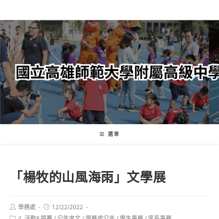
跳
轉
至
主
要
內
容
選單
「楊牧的山風海雨」文學展
Post
Post
學務處
12/22/2022
author:
published:
Post
4. 活動&競賽
/
公告來文
/
學務處公告
/
學生事務
/
家長事務