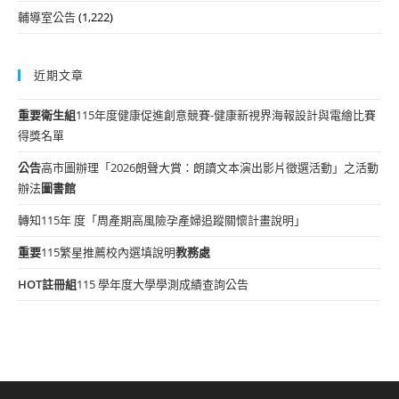
輔導室公告
(1,222)
近期文章
重要
衛生組
115年度健康促進創意競賽-健康新視界海報設計與電繪比賽
得獎名單
公告
高市圖辦理「2026朗聲大賞：朗讀文本演出影片徵選活動」之活動
辦法
圖書館
轉知115年 度「周產期高風險孕產婦追蹤關懷計畫說明」
重要
115繁星推薦校內選填說明
教務處
HOT
註冊組
115 學年度大學學測成績查詢公告