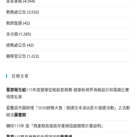
家長事務
(4,564)
教務處公告
(3,532)
教師甄選
(42)
未分類
(1,285)
總務處公告
(42)
輔導室公告
(1,222)
近期文章
重要
衛生組
115年度健康促進創意競賽-健康新視界海報設計與電繪比賽
得獎名單
公告
高市圖辦理「2026朗聲大賞：朗讀文本演出影片徵選活動」之活動
辦法
圖書館
轉知115年 度「周產期高風險孕產婦追蹤關懷計畫說明」
重要
115繁星推薦校內選填說明
教務處