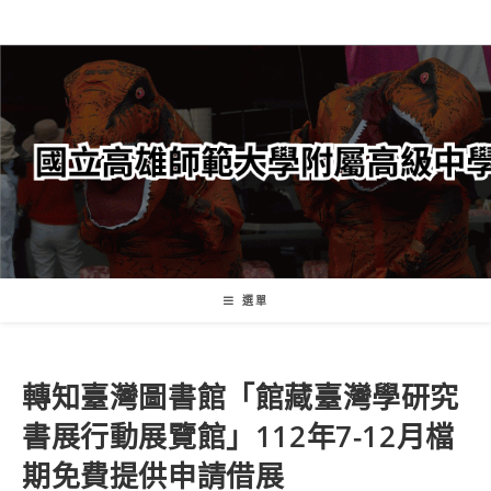
跳
轉
至
主
要
內
容
選單
轉知臺灣圖書館「館藏臺灣學研究
書展行動展覽館」112年7-12月檔
期免費提供申請借展