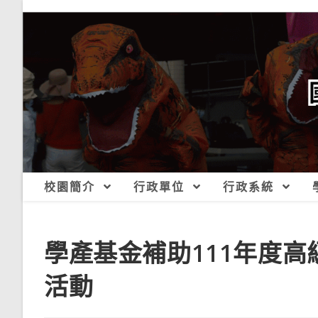
跳
轉
至
主
要
內
容
校園簡介
行政單位
行政系統
學產基金補助111年度
活動