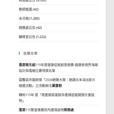
教師甄選
(42)
未分類
(1,285)
總務處公告
(42)
輔導室公告
(1,222)
近期文章
重要
衛生組
115年度健康促進創意競賽-健康新視界海報
設計與電繪比賽得獎名單
公告
高市圖辦理「2026朗聲大賞：朗讀文本演出影片
徵選活動」之活動辦法
圖書館
轉知115年 度「周產期高風險孕產婦追蹤關懷計畫說
明」
重要
115繁星推薦校內選填說明
教務處