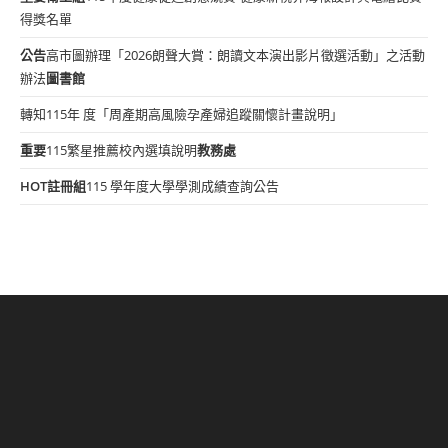
得獎名單
公告
高市圖辦理「2026朗聲大賞：朗讀文本演出影片徵選活動」之活動
辦法
圖書館
轉知115年 度「周產期高風險孕產婦追蹤關懷計畫說明」
重要
115繁星推薦校內選填說明
教務處
HOT
註冊組
115 學年度大學學測成績查詢公告