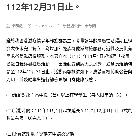
112年12月31日止。
Post
Post
Post
學務處
12/29/2022
學務處公告
/
未分類
author:
published:
category:
鑑於我國愛滋疫情以年輕族群為主，考量該年齡層屬性活躍期且經
濟大多未完全獨立，為增加年輕族群愛滋篩檢服務可近性及提供有
需求者愛滋篩檢服務，本署自本（111）年11月1日起辦理「校園
愛滋自我篩檢推廣活動」，因活動受到廣大之迴響，爰延長活動時
間至112年12月31日止，活動內容摘述如下，惠請貴校協助公告與
周知，並鼓勵學生進行篩檢瞭解自身健康狀態：
(一)活動對象：高中職（含）以上在學學生（每人限申請1次）。
(二)活動時間：111年11月1日起並延長至112年12月31日止（試劑
數量有限，送完為止）。
(三)免費試劑電子兌換券申請及兌換：