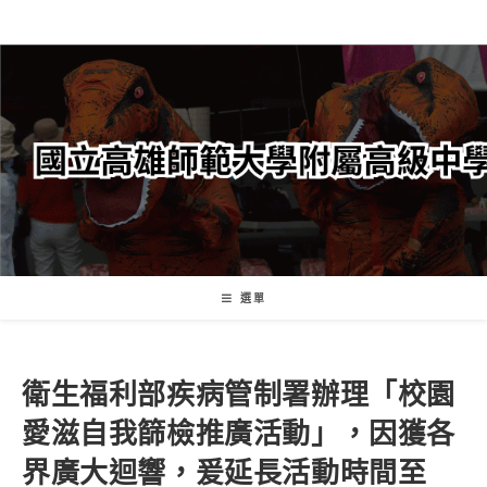
跳
轉
至
主
要
內
容
選單
衛生福利部疾病管制署辦理「校園
愛滋自我篩檢推廣活動」，因獲各
界廣大迴響，爰延長活動時間至