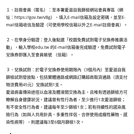
１、註冊會員（匿名）：至本署愛滋自我篩檢網站會員專區（網
址：https://gov.tw/vBg），填入E-mail信箱及設定密碼，並至E-
mail信箱收信及驗證（可使用學校信箱以外之E-mail註冊會員）。
２、在學身分驗證：登入後點選「校園免費試劑電子兌換券推廣活
動」，輸入學校edu.tw 的E-mail信箱後完成驗證，免費試劑電子
兌換券即匯入至會員帳號 （信箱）。
３、兌換試劑：於電子兌換券使用期限內（3個月內）至愛滋自我
篩檢試劑發放點，包括實體通路或網路訂購超商取貨通路（須支付
物流費用45元）兌換試劑1支。
愛滋病毒傳染途徑以血液及體液間交換為主，且唯有透過篩檢方可
瞭解自身健康狀況，建議曾有性行為者，至少進行1次愛滋篩檢；
有不安全性行為者，建議每年至少篩檢1次；若有持續性的感染風
險行為（如與人共用針具、多重性伴侶、合併使用成癮性藥物、感
染性病等），則建議每3至6個月篩檢1次。