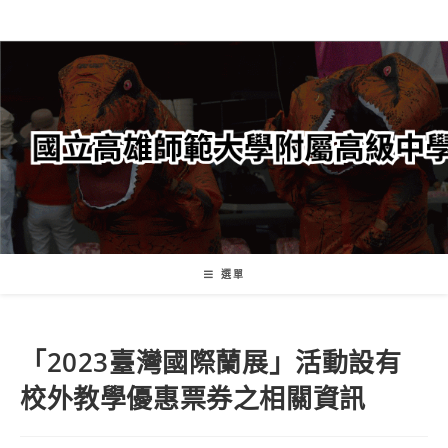
跳
轉
至
主
要
內
容
選單
「2023臺灣國際蘭展」活動設有
校外教學優惠票券之相關資訊