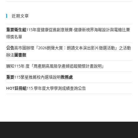
近期文章
重要
衛生組
115年度健康促進創意競賽-健康新視界海報設計與電繪比賽
得獎名單
公告
高市圖辦理「2026朗聲大賞：朗讀文本演出影片徵選活動」之活動
辦法
圖書館
轉知115年 度「周產期高風險孕產婦追蹤關懷計畫說明」
重要
115繁星推薦校內選填說明
教務處
HOT
註冊組
115 學年度大學學測成績查詢公告