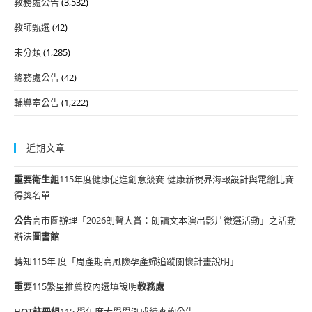
教務處公告
(3,532)
教師甄選
(42)
未分類
(1,285)
總務處公告
(42)
輔導室公告
(1,222)
近期文章
重要
衛生組
115年度健康促進創意競賽-健康新視界海報設計與電繪比賽
得獎名單
公告
高市圖辦理「2026朗聲大賞：朗讀文本演出影片徵選活動」之活動
辦法
圖書館
轉知115年 度「周產期高風險孕產婦追蹤關懷計畫說明」
重要
115繁星推薦校內選填說明
教務處
HOT
註冊組
115 學年度大學學測成績查詢公告