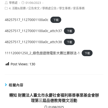
Post
Post
學務處
01/06/2023
author:
published:
Post
4. 活動&競賽
/
公告來文
/
學務處公告
/
學生事務
/
家長事務
category:
48257517_11270001100a0c
下載
48257517_11270001100a0c_attch37
下載
48257517_11270001100a0c_attch38
下載
111120001250_2_綠色旅遊微電影大賽比賽辦法-1
下載
Post Views:
130
相關內容
轉知 財團法人臺北市永慶社會福利慈善事業基金會辦
理第三屆品德教育徵文活動
01/08/2025