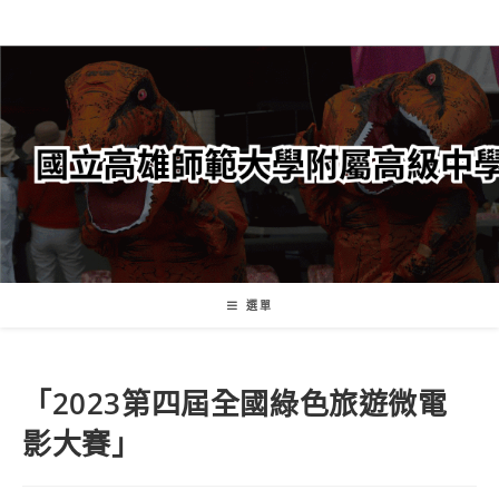
跳
轉
至
主
要
內
容
選單
「2023第四屆全國綠色旅遊微電
影大賽」