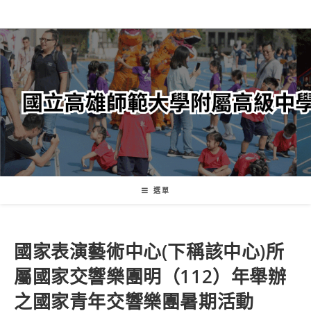
跳
轉
至
主
要
內
容
選單
國家表演藝術中心(下稱該中心)所
屬國家交響樂團明（112）年舉辦
之國家青年交響樂團暑期活動