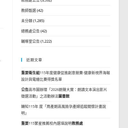
教師甄選
(42)
未分類
(1,285)
總務處公告
(42)
輔導室公告
(1,222)
近期文章
育
重要
衛生組
115年度健康促進創意競賽-健康新視界海報
設計與電繪比賽得獎名單
公告
高市圖辦理「2026朗聲大賞：朗讀文本演出影片
徵選活動」之活動辦法
圖書館
轉知115年 度「周產期高風險孕產婦追蹤關懷計畫說
明」
重要
115繁星推薦校內選填說明
教務處