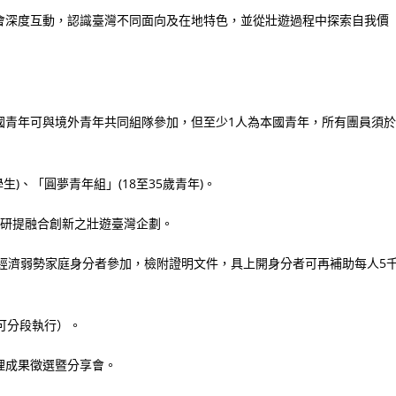
會深度互動，認識臺灣不同面向及在地特色，並從壯遊過程中探索自我價
。本國青年可與境外青年共同組隊參加，但至少1人為本國青年，所有團員須於
)、「圓夢青年組」(18至35歲青年)。
，研提融合創新之壯遊臺灣企劃。
住民或經濟弱勢家庭身分者參加，檢附證明文件，具上開身分者可再補助每人5
（可分段執行）。
辦理成果徵選暨分享會。