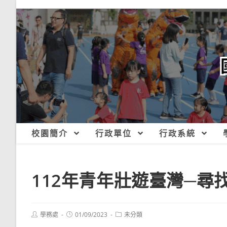
跳
轉
至
主
要
內
容
校園簡介
行政單位
行政系統
112年青年壯遊臺灣─尋
Post
Post
Post
學務處
01/09/2023
未分類
author:
published:
category: