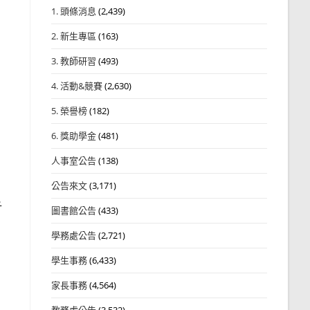
1. 頭條消息
(2,439)
2. 新生專區
(163)
3. 教師研習
(493)
4. 活動&競賽
(2,630)
5. 榮譽榜
(182)
6. 獎助學金
(481)
人事室公告
(138)
公告來文
(3,171)
千
圖書館公告
(433)
學務處公告
(2,721)
學生事務
(6,433)
家長事務
(4,564)
教務處公告
(3,532)