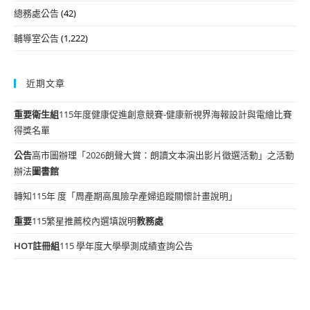
總務處公告
(42)
輔導室公告
(1,222)
近期文章
重要
衛生組
115年度健康促進創意競賽-健康新視界海報設計與電繪比賽
得獎名單
公告
高市圖辦理「2026朗聲大賞：朗讀文本演出影片徵選活動」之活動
辦法
圖書館
轉知115年 度「周產期高風險孕產婦追蹤關懷計畫說明」
重要
115繁星推薦校內選填說明
教務處
HOT
註冊組
115 學年度大學學測成績查詢公告