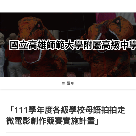
跳
轉
至
主
要
內
容
選單
「111學年度各級學校母語拍拍走
微電影創作競賽實施計畫」