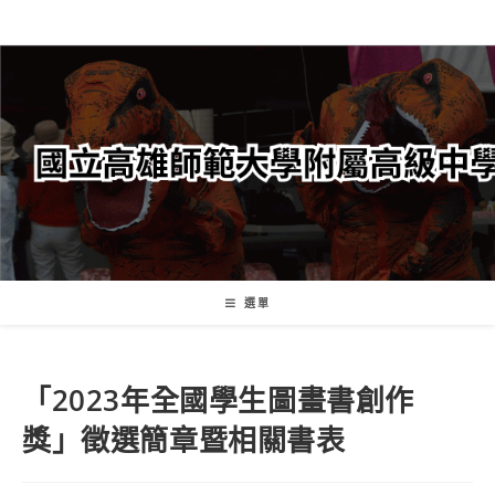
跳
轉
至
主
要
內
容
選單
「2023年全國學生圖畫書創作
獎」徵選簡章暨相關書表