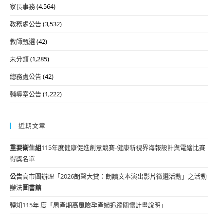
家長事務
(4,564)
教務處公告
(3,532)
教師甄選
(42)
未分類
(1,285)
總務處公告
(42)
輔導室公告
(1,222)
近期文章
重要
衛生組
115年度健康促進創意競賽-健康新視界海報設計與電繪比賽
得獎名單
公告
高市圖辦理「2026朗聲大賞：朗讀文本演出影片徵選活動」之活動
辦法
圖書館
轉知115年 度「周產期高風險孕產婦追蹤關懷計畫說明」