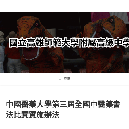
跳
轉
至
主
要
內
容
選單
中國醫藥大學第三屆全國中醫藥書
法比賽實施辦法