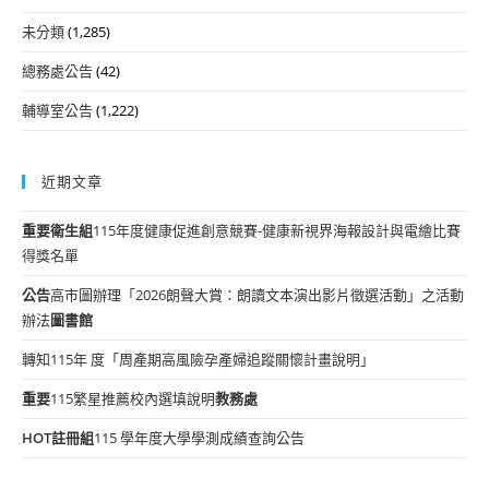
未分類
(1,285)
總務處公告
(42)
輔導室公告
(1,222)
近期文章
重要
衛生組
115年度健康促進創意競賽-健康新視界海報設計與電繪比賽
得獎名單
公告
高市圖辦理「2026朗聲大賞：朗讀文本演出影片徵選活動」之活動
辦法
圖書館
轉知115年 度「周產期高風險孕產婦追蹤關懷計畫說明」
重要
115繁星推薦校內選填說明
教務處
HOT
註冊組
115 學年度大學學測成績查詢公告