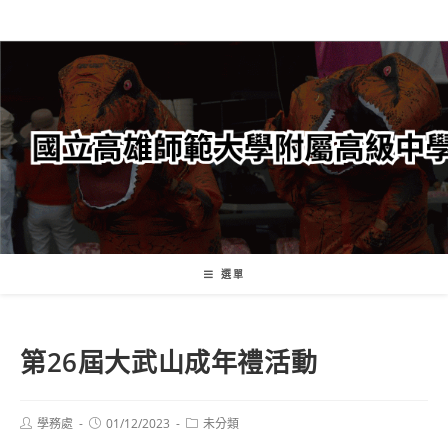
跳
轉
至
主
要
內
容
選單
第26屆大武山成年禮活動
Post
Post
Post
學務處
01/12/2023
未分類
author:
published:
category: