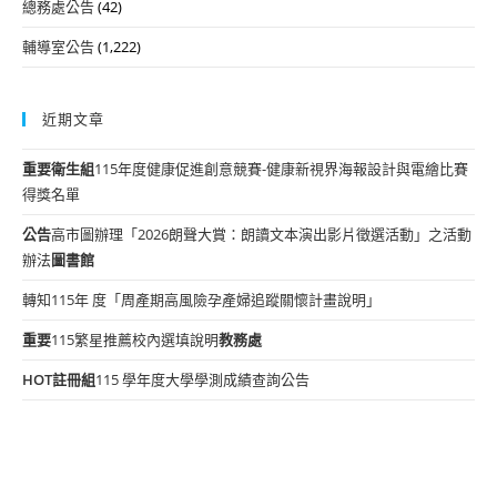
總務處公告
(42)
輔導室公告
(1,222)
近期文章
重要
衛生組
115年度健康促進創意競賽-健康新視界海報設計與電繪比賽
得獎名單
公告
高市圖辦理「2026朗聲大賞：朗讀文本演出影片徵選活動」之活動
辦法
圖書館
轉知115年 度「周產期高風險孕產婦追蹤關懷計畫說明」
重要
115繁星推薦校內選填說明
教務處
HOT
註冊組
115 學年度大學學測成績查詢公告