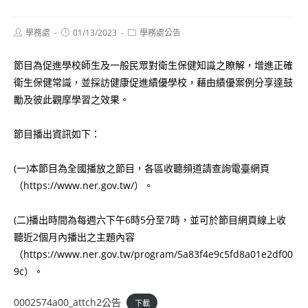
Post
Post
Post
學務處
01/13/2023
學務處公告
author:
published:
category:
節目為促進學校師生及一般民眾對衛生保健知識之瞭解，增進正確
衛生保健常識，並採訪健康促進績優學校，藉由績優案例分享達鼓
勵及彼此觀摩學習之效果。
節目播出資訊如下：
(一)本節目為全國播放之節目，各區收聽頻道請查詢電臺網頁
（https://www.ner.gov.tw/）。
(二)播出時間為每週六下午6時5分至7時，並可於節目網頁線上收
聽近2個月內播出之主題內容
（https://www.ner.gov.tw/program/5a83f4e9c5fd8a01e2df00
9c）。
0002574a00_attch2公告
下載