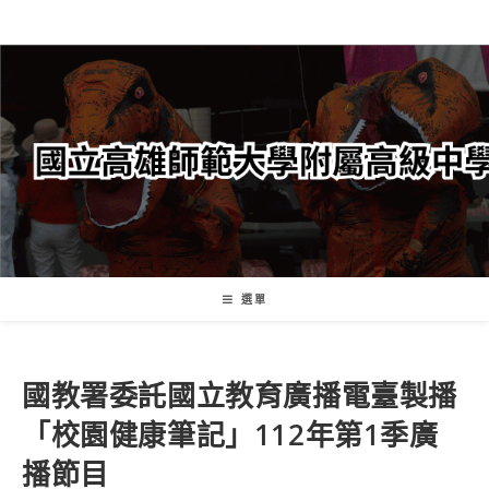
跳
轉
至
主
要
內
容
選單
國教署委託國立教育廣播電臺製播
「校園健康筆記」112年第1季廣
播節目