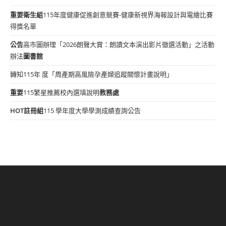
重要
衛生組
115年度健康促進創意競賽-健康新視界海報設計與電繪比賽
得獎名單
公告
高市圖辦理「2026朗聲大賞：朗讀文本演出影片徵選活動」之活動
辦法
圖書館
轉知115年 度「周產期高風險孕產婦追蹤關懷計畫說明」
重要
115繁星推薦校內選填說明
教務處
HOT
註冊組
115 學年度大學學測成績查詢公告