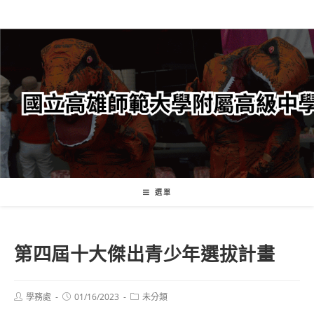
跳
轉
至
主
要
內
容
選單
第四屆十大傑出青少年選拔計畫
Post
Post
Post
學務處
01/16/2023
未分類
author:
published:
category: