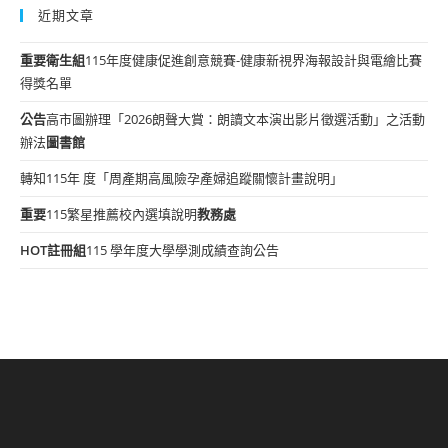
近期文章
重要
衛生組
115年度健康促進創意競賽-健康新視界海報設計與電繪比賽
得獎名單
公告
高市圖辦理「2026朗聲大賞：朗讀文本演出影片徵選活動」之活動
辦法
圖書館
轉知115年 度「周產期高風險孕產婦追蹤關懷計畫說明」
重要
115繁星推薦校內選填說明
教務處
HOT
註冊組
115 學年度大學學測成績查詢公告