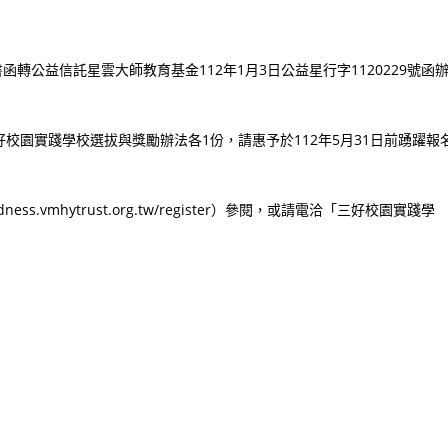
A號書函轉公益信託星雲大師教育基金112年1月3日公益星行字1120229號函
校園實踐學校選拔與獎勵辦法各1份，請惠予於112年5月31日前踴躍報
s.vmhytrust.org.tw/register）參閱，或請電洽「三好校園實踐學