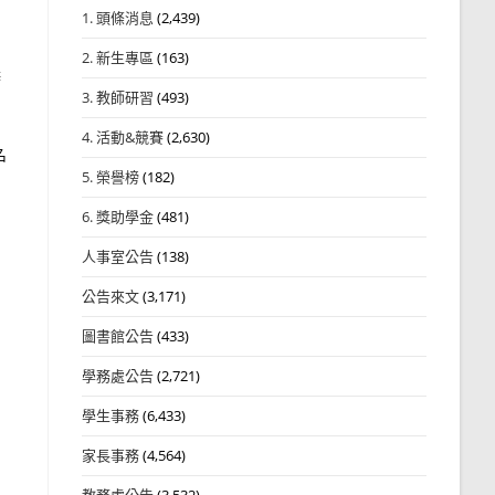
1. 頭條消息
(2,439)
2. 新生專區
(163)
辦
3. 教師研習
(493)
4. 活動&競賽
(2,630)
名
5. 榮譽榜
(182)
6. 獎助學金
(481)
人事室公告
(138)
公告來文
(3,171)
圖書館公告
(433)
學務處公告
(2,721)
學生事務
(6,433)
家長事務
(4,564)
教務處公告
(3,532)