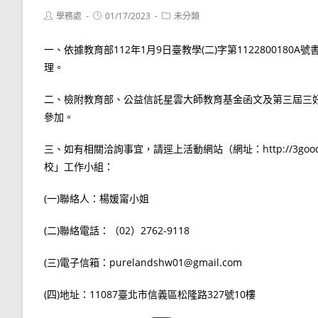
Post
Post
Post
學務處
01/17/2023
未分類
author:
published:
category:
一、依據教育部112年1月9日臺教學(二)字第1122800180
理。
二、檢附教育部、公益信託星雲大師教育基金函文及第三屆三好
參加。
三、如有相關洽詢事宜，請逕上活動網站（網址：http://3goodnes
校」工作小組：
(一)聯絡人：楊媛甯小姐
(二)聯絡電話：（02）2762-9118
(三)電子信箱：purelandshw01@gmail.com
(四)地址：11087臺北市信義區松隆路327號10樓