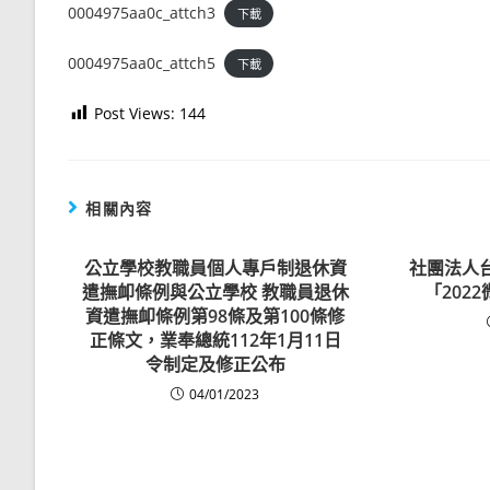
0004975aa0c_attch3
下載
0004975aa0c_attch5
下載
Post Views:
144
相關內容
公立學校教職員個人專戶制退休資
社團法人
遣撫卹條例與公立學校 教職員退休
「202
資遣撫卹條例第98條及第100條修
正條文，業奉總統112年1月11日
令制定及修正公布
04/01/2023