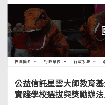
跳
轉
至
主
要
內
容
校園簡介
行政單位
行政系統
公益信託星雲大師教育基
實踐學校選拔與獎勵辦法