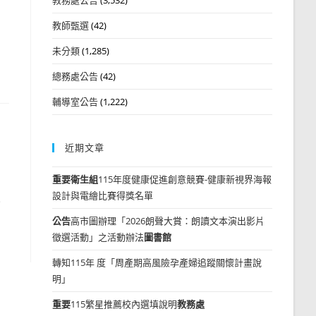
教師甄選
(42)
未分類
(1,285)
總務處公告
(42)
輔導室公告
(1,222)
近期文章
重要
衛生組
115年度健康促進創意競賽-健康新視界海報
設計與電繪比賽得獎名單
發
公告
高市圖辦理「2026朗聲大賞：朗讀文本演出影片
徵選活動」之活動辦法
圖書館
轉知115年 度「周產期高風險孕產婦追蹤關懷計畫說
明」
重要
115繁星推薦校內選填說明
教務處