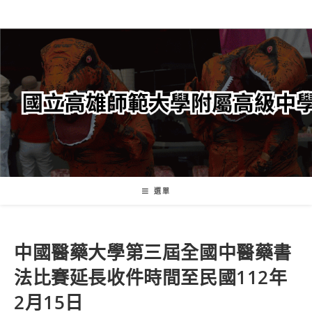
跳
轉
至
主
要
內
容
選單
中國醫藥大學第三屆全國中醫藥書
法比賽延長收件時間至民國112年
2月15日