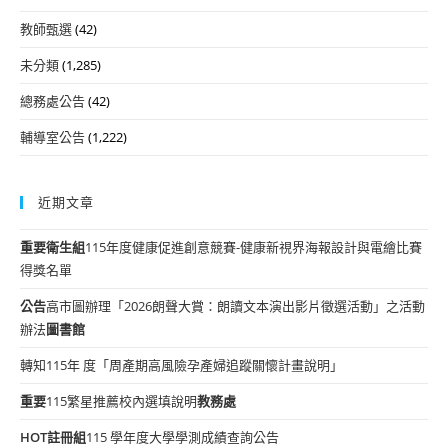
教師甄選
(42)
未分類
(1,285)
總務處公告
(42)
輔導室公告
(1,222)
近期文章
重要
衛生組
115年度健康促進創意競賽-健康新視界海報設計與電繪比賽
得獎名單
公告
高市圖辦理「2026朗聲大賞：朗讀文本演出影片徵選活動」之活動
辦法
圖書館
轉知115年 度「周產期高風險孕產婦追蹤關懷計畫說明」
重要
115繁星推薦校內選填說明
教務處
HOT
註冊組
115 學年度大學學測成績查詢公告