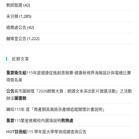
教師甄選
(42)
未分類
(1,285)
總務處公告
(42)
輔導室公告
(1,222)
近期文章
重要
衛生組
115年度健康促進創意競賽-健康新視界海報設計與電繪比賽
得獎名單
公告
高市圖辦理「2026朗聲大賞：朗讀文本演出影片徵選活動」之活動
辦法
圖書館
轉知115年 度「周產期高風險孕產婦追蹤關懷計畫說明」
重要
115繁星推薦校內選填說明
教務處
HOT
註冊組
115 學年度大學學測成績查詢公告