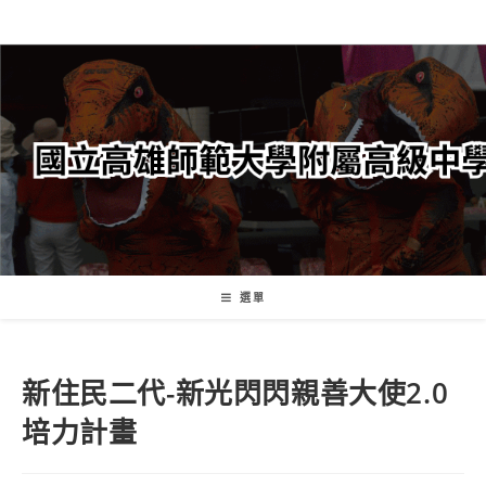
跳
轉
至
主
要
內
容
選單
新住民二代-新光閃閃親善大使2.0
培力計畫