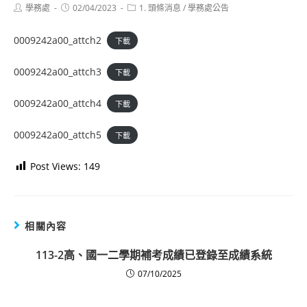
Post
Post
Post
學務處
02/04/2023
1. 頭條消息
/
學務處公告
author:
published:
category:
0009242a00_attch2
下載
0009242a00_attch3
下載
0009242a00_attch4
下載
0009242a00_attch5
下載
Post Views:
149
相關內容
113-2高、國一二學期補考成績已登錄至成績系統
07/10/2025