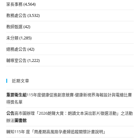
家長事務
(4,564)
教務處公告
(3,532)
教師甄選
(42)
未分類
(1,285)
總務處公告
(42)
輔導室公告
(1,222)
近期文章
重要
衛生組
115年度健康促進創意競賽-健康新視界海報設計與電繪比賽
得獎名單
公告
高市圖辦理「2026朗聲大賞：朗讀文本演出影片徵選活動」之活動
辦法
圖書館
轉知115年 度「周產期高風險孕產婦追蹤關懷計畫說明」