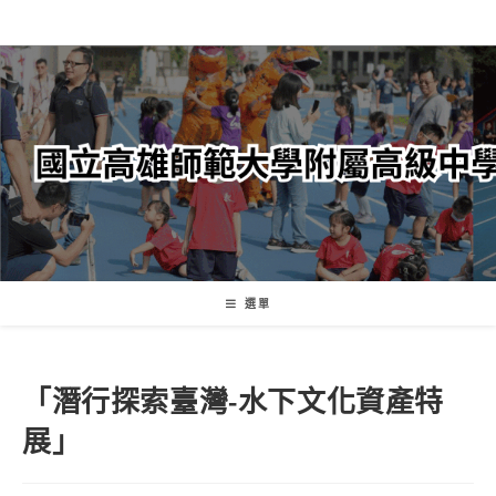
跳
轉
至
主
要
內
容
選單
「潛行探索臺灣-水下文化資產特
展」