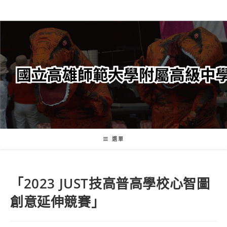
跳
轉
至
主
要
內
容
選單
「2023 JUST技高普高學校心智圖
創意延伸競賽」