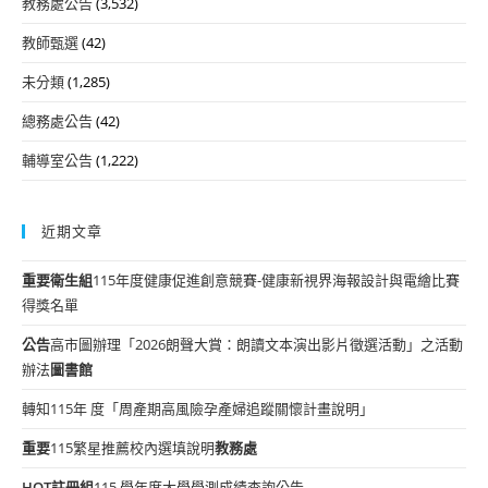
教務處公告
(3,532)
教師甄選
(42)
未分類
(1,285)
總務處公告
(42)
輔導室公告
(1,222)
近期文章
重要
衛生組
115年度健康促進創意競賽-健康新視界海報設計與電繪比賽
得獎名單
公告
高市圖辦理「2026朗聲大賞：朗讀文本演出影片徵選活動」之活動
辦法
圖書館
轉知115年 度「周產期高風險孕產婦追蹤關懷計畫說明」
重要
115繁星推薦校內選填說明
教務處
HOT
註冊組
115 學年度大學學測成績查詢公告